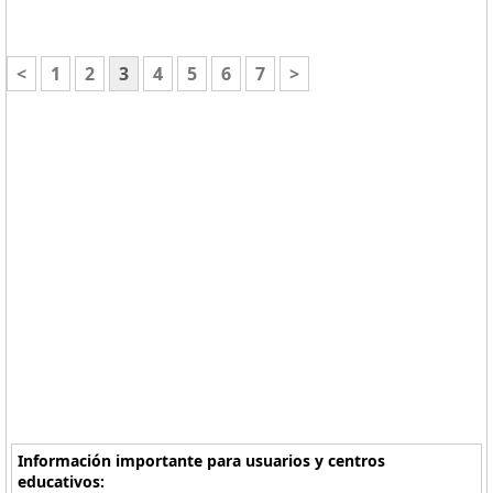
<
1
2
3
4
5
6
7
>
Información importante para usuarios y centros
educativos: